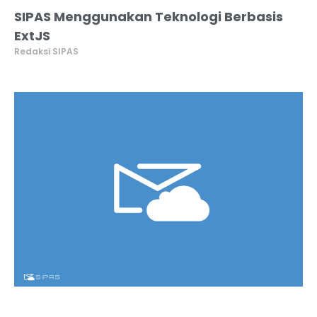
SIPAS Menggunakan Teknologi Berbasis
ExtJS
Redaksi SIPAS