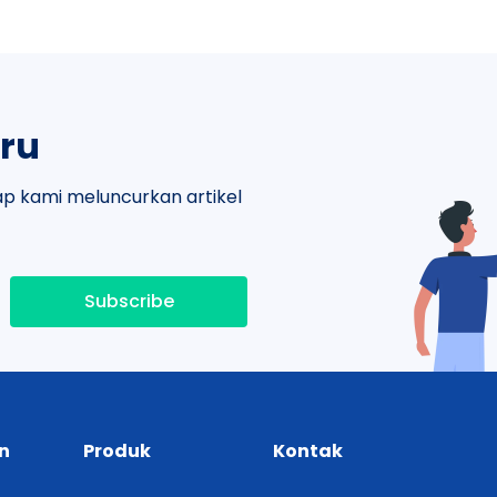
ru
p kami meluncurkan artikel
Subscribe
n
Produk
Kontak