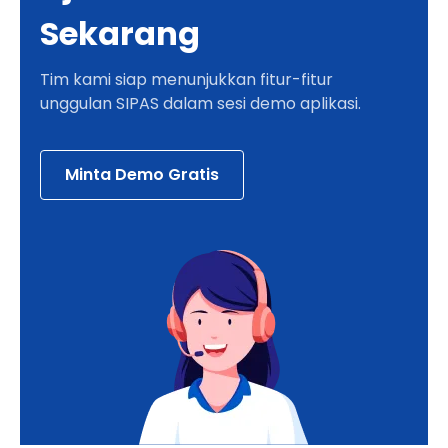
Sekarang
Tim kami siap menunjukkan fitur-fitur
unggulan SIPAS dalam sesi demo aplikasi.
Minta Demo Gratis