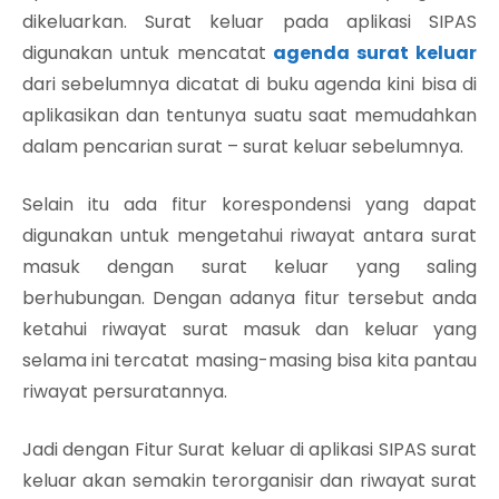
dikeluarkan. Surat keluar pada aplikasi SIPAS
digunakan untuk mencatat
agenda surat keluar
dari sebelumnya dicatat di buku agenda kini bisa di
aplikasikan dan tentunya suatu saat memudahkan
dalam pencarian surat – surat keluar sebelumnya.
Selain itu ada fitur korespondensi yang dapat
digunakan untuk mengetahui riwayat antara surat
masuk dengan surat keluar yang saling
berhubungan. Dengan adanya fitur tersebut anda
ketahui riwayat surat masuk dan keluar yang
selama ini tercatat masing-masing bisa kita pantau
riwayat persuratannya.
Jadi dengan Fitur Surat keluar di aplikasi SIPAS surat
keluar akan semakin terorganisir dan riwayat surat