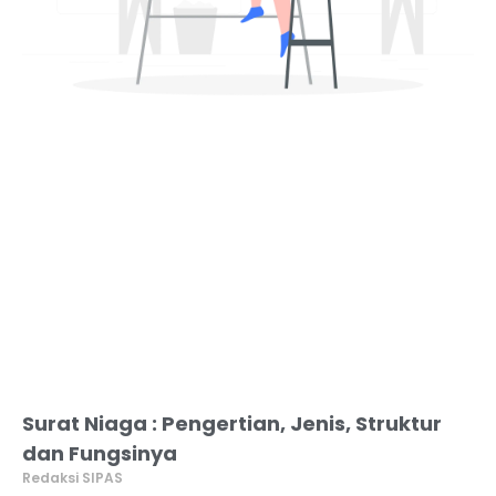
Surat Niaga : Pengertian, Jenis, Struktur
dan Fungsinya
Redaksi SIPAS