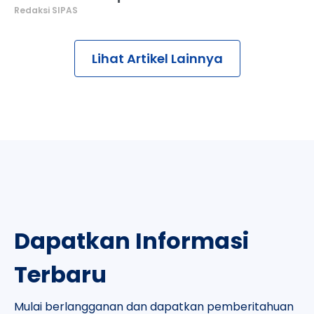
Redaksi SIPAS
Lihat Artikel Lainnya
Dapatkan Informasi
Terbaru
Mulai berlangganan dan dapatkan pemberitahuan