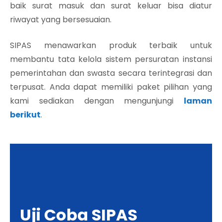
baik surat masuk dan surat keluar bisa diatur
riwayat yang bersesuaian.
SIPAS menawarkan produk terbaik untuk
membantu tata kelola sistem persuratan instansi
pemerintahan dan swasta secara terintegrasi dan
terpusat. Anda dapat memiliki paket pilihan yang
kami sediakan dengan mengunjungi
laman
berikut
.
Uji Coba SIPAS