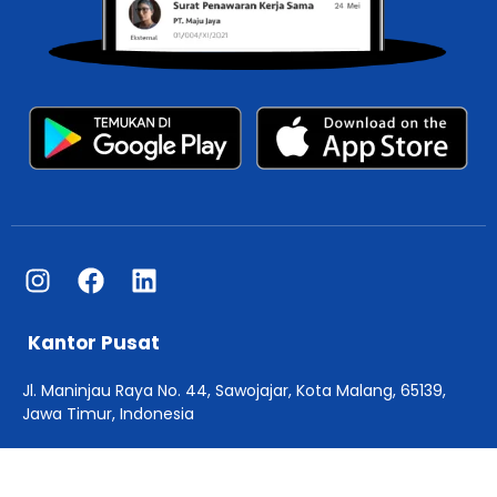
Kantor Pusat
Jl. Maninjau Raya No. 44, Sawojajar, Kota Malang, 65139,
Jawa Timur, Indonesia