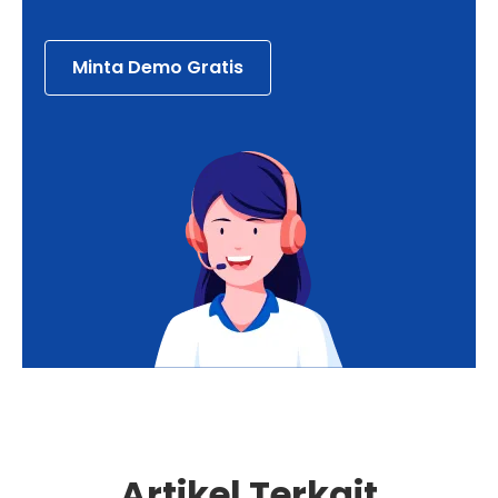
Minta Demo Gratis
Artikel Terkait