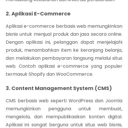
2. Aplikasi E-Commerce
Aplikasi e-commerce berbasis web memungkinkan
bisnis untuk menjual produk dan jasa secara online.
Dengan aplikasi ini, pelanggan dapat menjelajahi
produk, menambahkan item ke keranjang belanja,
dan melakukan pembayaran langsung melalui situs
web. Contoh aplikasi e-commerce yang populer
termasuk Shopify dan WooCommerce.
3. Content Management System (CMS)
CMS berbasis web seperti WordPress dan Joomla
memungkinkan pengguna untuk membuat,
mengelola, dan mempublikasikan konten digital.
Aplikasi ini sangat berguna untuk situs web bisnis,