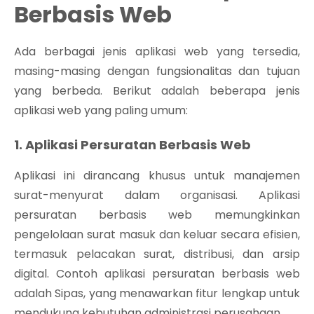
Berbasis Web
Ada berbagai jenis aplikasi web yang tersedia,
masing-masing dengan fungsionalitas dan tujuan
yang berbeda. Berikut adalah beberapa jenis
aplikasi web yang paling umum:
1. Aplikasi Persuratan Berbasis Web
Aplikasi ini dirancang khusus untuk manajemen
surat-menyurat dalam organisasi. Aplikasi
persuratan berbasis web memungkinkan
pengelolaan surat masuk dan keluar secara efisien,
termasuk pelacakan surat, distribusi, dan arsip
digital. Contoh aplikasi persuratan berbasis web
adalah Sipas, yang menawarkan fitur lengkap untuk
mendukung kebutuhan administrasi perusahaan.