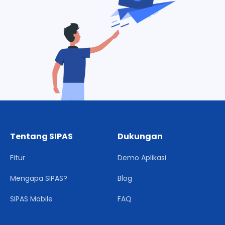
Tentang SIPAS
Dukungan
Fitur
Demo Aplikasi
Mengapa SIPAS?
Blog
SIPAS Mobile
FAQ