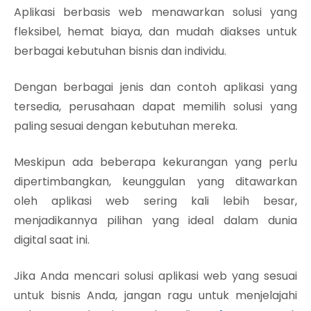
Aplikasi berbasis web menawarkan solusi yang
fleksibel, hemat biaya, dan mudah diakses untuk
berbagai kebutuhan bisnis dan individu.
Dengan berbagai jenis dan contoh aplikasi yang
tersedia, perusahaan dapat memilih solusi yang
paling sesuai dengan kebutuhan mereka.
Meskipun ada beberapa kekurangan yang perlu
dipertimbangkan, keunggulan yang ditawarkan
oleh aplikasi web sering kali lebih besar,
menjadikannya pilihan yang ideal dalam dunia
digital saat ini.
Jika Anda mencari solusi aplikasi web yang sesuai
untuk bisnis Anda, jangan ragu untuk menjelajahi