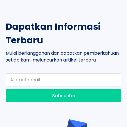
Dapatkan Informasi
Terbaru
Mulai berlangganan dan dapatkan pemberitahuan
setiap kami meluncurkan artikel terbaru.
Subscribe