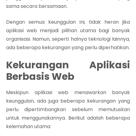
sama secara bersamaan.
Dengan semua keunggulan ini, tidak heran jika
aplikasi web menjadi pilihan utama bagi banyak
organisasi. Namun, seperti halnya teknologi lainnya,
ada beberapa kekurangan yang perlu diperhatikan.
Kekurangan Aplikasi
Berbasis Web
Meskipun aplikasi web menawarkan banyak
keunggulan, ada juga beberapa kekurangan yang
perlu dipertimbangkan sebelum memutuskan
untuk menggunakannya. Berikut adalah beberapa
kelemahan utama: