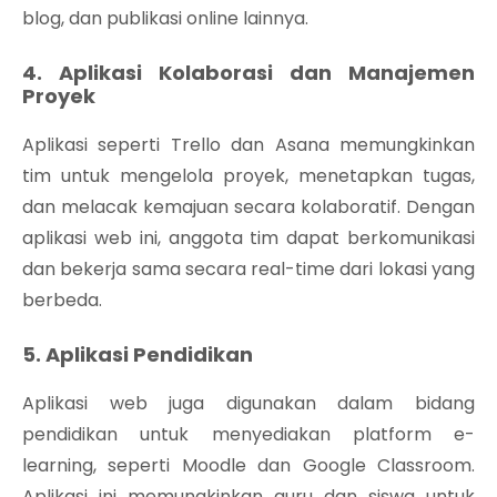
blog, dan publikasi online lainnya.
4. Aplikasi Kolaborasi dan Manajemen
Proyek
Aplikasi seperti Trello dan Asana memungkinkan
tim untuk mengelola proyek, menetapkan tugas,
dan melacak kemajuan secara kolaboratif. Dengan
aplikasi web ini, anggota tim dapat berkomunikasi
dan bekerja sama secara real-time dari lokasi yang
berbeda.
5. Aplikasi Pendidikan
Aplikasi web juga digunakan dalam bidang
pendidikan untuk menyediakan platform e-
learning, seperti Moodle dan Google Classroom.
Aplikasi ini memungkinkan guru dan siswa untuk