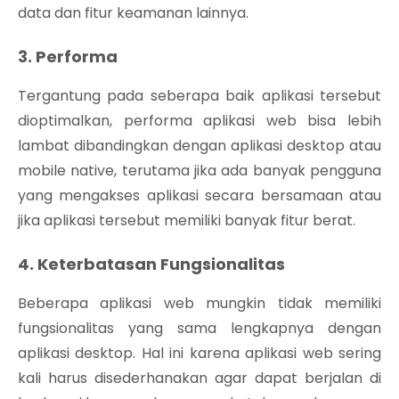
data dan fitur keamanan lainnya.
3. Performa
Tergantung pada seberapa baik aplikasi tersebut
dioptimalkan, performa aplikasi web bisa lebih
lambat dibandingkan dengan aplikasi desktop atau
mobile native, terutama jika ada banyak pengguna
yang mengakses aplikasi secara bersamaan atau
jika aplikasi tersebut memiliki banyak fitur berat.
4. Keterbatasan Fungsionalitas
Beberapa aplikasi web mungkin tidak memiliki
fungsionalitas yang sama lengkapnya dengan
aplikasi desktop. Hal ini karena aplikasi web sering
kali harus disederhanakan agar dapat berjalan di