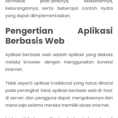
termasuk jenis-jenisnya, kelebihannya,
kekurangannya, serta beberapa contoh nyata
yang dapat diimplementasikan.
Pengertian Aplikasi
Berbasis Web
Aplikasi berbasis web adalah aplikasi yang diakses
melalui browser dengan menggunakan koneksi
internet.
Tidak seperti aplikasi tradisional yang harus diinstal
pada perangkat lokal, aplikasi berbasis web di-host
di server, dan pengguna dapat mengaksesnya dari
mana saja selama mereka memiliki akses internet.