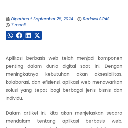
Diperbarui: September 28, 2024
Redaksi SIPAS
7 menit
Aplikasi berbasis web telah menjadi komponen
penting dalam dunia digital saat ini. Dengan
meningkatnya kebutuhan akan aksesibilitas,
kolaborasi, dan efisiensi, aplikasi web menawarkan
solusi yang tepat bagi berbagai jenis bisnis dan
individu.
Dalam artikel ini, kita akan menjelaskan secara
mendalam tentang aplikasi berbasis web,