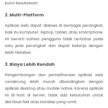
kunci kesuksesan.
2. Multi-Platform
Aplikasi web dapat diakses di berbagai perangkat,
baik itu komputer, laptop, tablet, atau smartphone.
Ini berarti bahwa pengguna tidak terbatas pada
satu jenis perangkat dan dapat bekerja dengan
lebih fleksibel.
3. Biaya Lebih Rendah
Pengembangan dan pemeliharaan aplikasi web
cenderung lebih murah dibandingkan dengan
aplikasi desktop atau mobile native. Karena aplikasi
ini di-host di server, tidak ada kebutuhan untuk
distribusi fisik atau instalasi yang rumit.