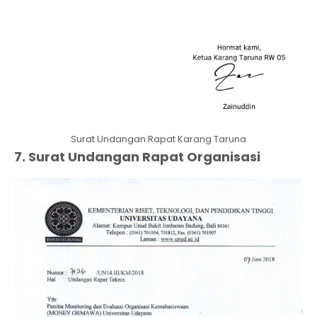
Surat Undangan Rapat Karang Taruna
7. Surat Undangan Rapat Organisasi