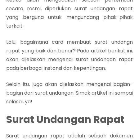
secara resmi, diperlukan surat undangan rapat
yang berguna untuk mengundang pihak-pihak
terkait.
Lalu, bagaimana cara membuat surat undangn
rapat yang baik dan benar? Pada artikel berikut ini,
akan dijelaskan mengenai surat undangan rapat
pada berbagai instansi dan kepentingan.
Selain itu, juga akan dijelaskan mengenai bagian-
bagian dari surat undangan. Simak artikel ini sampai
selesai, ya!
Surat Undangan Rapat
Surat undangan rapat adalah sebuah dokumen