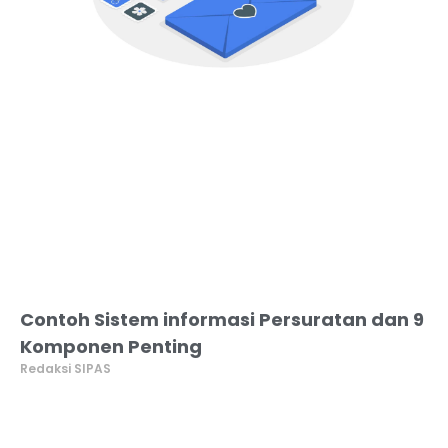
Contoh Sistem informasi Persuratan dan 9
Komponen Penting
Redaksi SIPAS