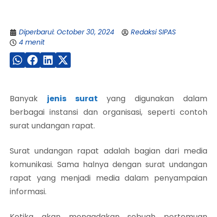
Diperbarui: October 30, 2024
Redaksi SIPAS
4 menit
Banyak
jenis surat
yang digunakan dalam
berbagai instansi dan organisasi, seperti contoh
surat undangan rapat.
Surat undangan rapat adalah bagian dari media
komunikasi. Sama halnya dengan surat undangan
rapat yang menjadi media dalam penyampaian
informasi.
Ketika akan mengadakan sebuah pertemuan