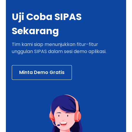
Uji Coba SIPAS
Sekarang
Tim kami siap menunjukkan fitur-fitur
unggulan SIPAS dalam sesi demo aplikasi.
Minta Demo Gratis