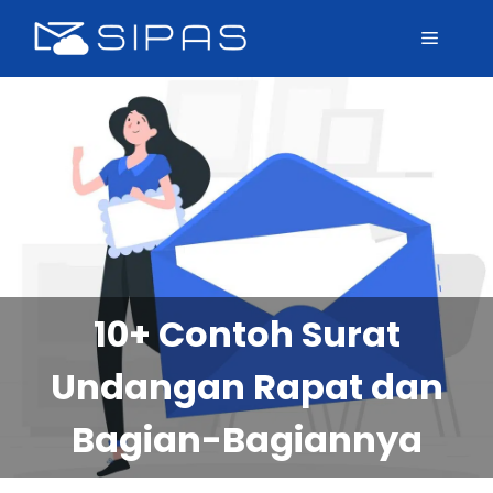
10+ Contoh Surat
Undangan Rapat dan
Bagian-Bagiannya