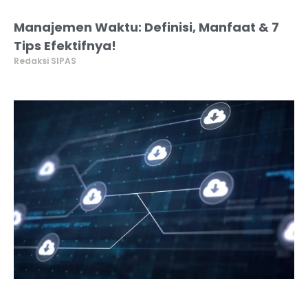
Manajemen Waktu: Definisi, Manfaat & 7
Tips Efektifnya!
Redaksi SIPAS