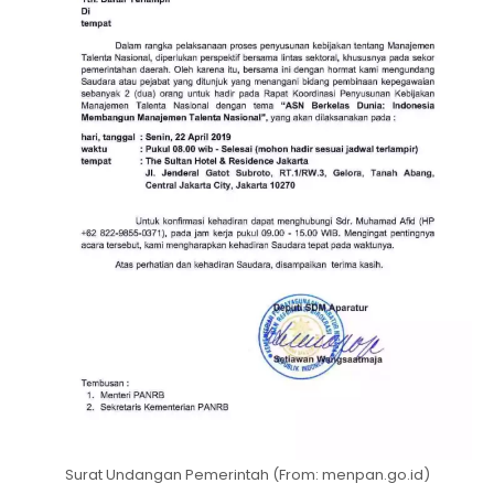
Surat Undangan Pemerintah (From: menpan.go.id)