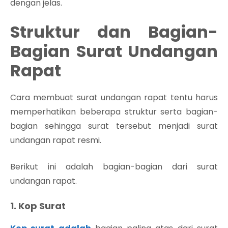
dengan jelas.
Struktur dan Bagian-
Bagian Surat Undangan
Rapat
Cara membuat surat undangan rapat tentu harus
memperhatikan beberapa struktur serta bagian-
bagian sehingga surat tersebut menjadi surat
undangan rapat resmi.
Berikut ini adalah bagian-bagian dari surat
undangan rapat.
1. Kop Surat