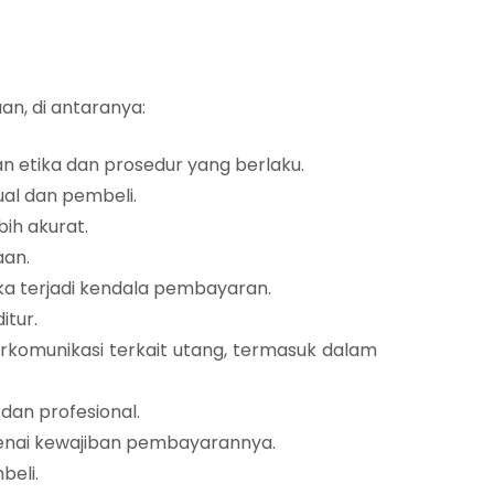
an, di antaranya:
 etika dan prosedur yang berlaku.
jual dan pembeli.
ih akurat.
aan.
ka terjadi kendala pembayaran.
itur.
komunikasi terkait utang, termasuk dalam
an profesional.
enai kewajiban pembayarannya.
eli.