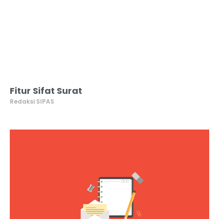
Fitur Sifat Surat
Redaksi SIPAS