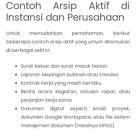
Contoh Arsip Aktif di
Instansi dan Perusahaan
Untuk memudahkan pemahaman, berikut
beberapa contoh arsip aktif yang umum ditemukan
di berbagai sektor:
Surat keluar dan surat masuk harian.
Laporan keuangan bulanan atau triwulan.
Kontrak kerja yang masih berlaku.
Berita acara kegiatan, notulen rapat, atau
perjanjian kerja sama.
Dokumen digital seperti email proyek,
dokumen Google Workspace, atau file sistem
manajemen dokumen (misalnya SIPAS).