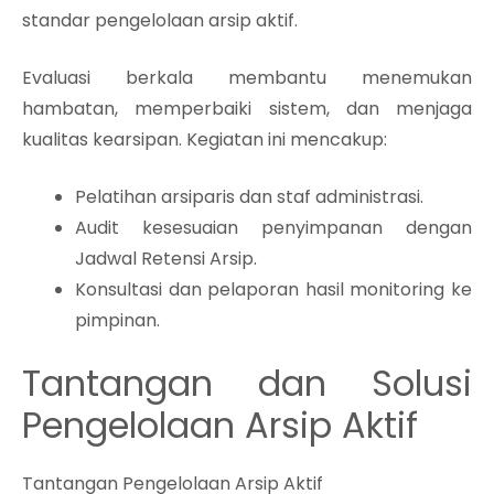
standar pengelolaan arsip aktif.
Evaluasi berkala membantu menemukan
hambatan, memperbaiki sistem, dan menjaga
kualitas kearsipan. Kegiatan ini mencakup:
Pelatihan arsiparis dan staf administrasi.
Audit kesesuaian penyimpanan dengan
Jadwal Retensi Arsip.
Konsultasi dan pelaporan hasil monitoring ke
pimpinan.
Tantangan dan Solusi
Pengelolaan Arsip Aktif
Tantangan Pengelolaan Arsip Aktif