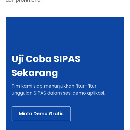
Uji Coba SIPAS
Sekarang
Tim kami siap menunjukkan fitur-fitur
unggulan SIPAS dalam sesi demo aplikasi.
Minta Demo Gratis