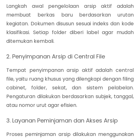
Langkah awal pengelolaan arsip aktif adalah
membuat berkas baru berdasarkan urutan
kegiatan. Dokumen disusun sesuai indeks dan kode
klasifikasi. Setiap folder diberi label agar mudah
ditemukan kembali.
2. Penyimpanan Arsip di Central File
Tempat penyimpanan arsip aktif adalah central
file, yaitu ruang khusus yang dilengkapi dengan filing
cabinet, folder, sekat, dan sistem pelabelan.
Pengaturan dilakukan berdasarkan subjek, tanggal,
atau nomor urut agar efisien.
3. Layanan Peminjaman dan Akses Arsip
Proses peminjaman arsip dilakukan menggunakan