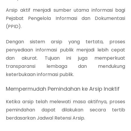
Arsip aktif menjadi sumber utama informasi bagi
Pejabat Pengelola Informasi dan Dokumentasi
(PPID).
Dengan sistem arsip yang tertata, proses
penyediaan informasi publik menjadi lebih cepat
dan akurat. Tujuan ini juga memperkuat
transparansi lembaga dan mendukung
keterbukaan informasi publik.
Mempermudah Pemindahan ke Arsip Inaktif
Ketika arsip telah melewati masa aktifnya, proses
pemindahan dapat dilakukan secara tertib
berdasarkan Jadwal Retensi Arsip.