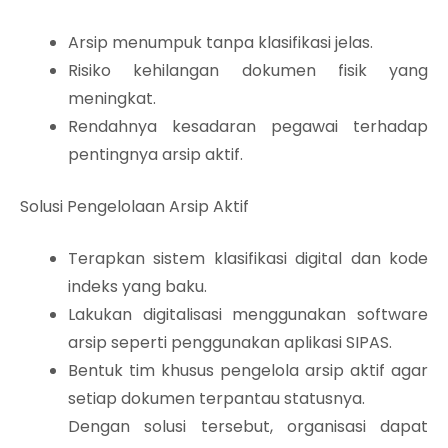
Arsip menumpuk tanpa klasifikasi jelas.
Risiko kehilangan dokumen fisik yang
meningkat.
Rendahnya kesadaran pegawai terhadap
pentingnya arsip aktif.
Solusi Pengelolaan Arsip Aktif
Terapkan sistem klasifikasi digital dan kode
indeks yang baku.
Lakukan digitalisasi menggunakan software
arsip seperti penggunakan aplikasi SIPAS.
Bentuk tim khusus pengelola arsip aktif agar
setiap dokumen terpantau statusnya.
Dengan solusi tersebut, organisasi dapat