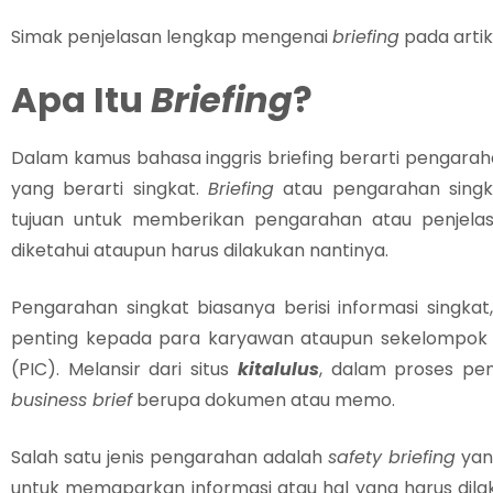
Simak penjelasan lengkap mengenai
briefing
pada artike
Apa Itu
Briefing
?
Dalam kamus bahasa inggris briefing berarti pengara
yang berarti singkat.
Briefing
atau pengarahan singka
tujuan untuk memberikan pengarahan atau penjelas
diketahui ataupun harus dilakukan nantinya.
Pengarahan singkat biasanya berisi informasi singka
penting kepada para karyawan ataupun sekelompok 
(PIC). Melansir dari situs
kitalulus
, dalam proses p
business brief
berupa dokumen atau memo.
Salah satu jenis pengarahan adalah
safety briefing
yan
untuk memaparkan informasi atau hal yang harus dilak